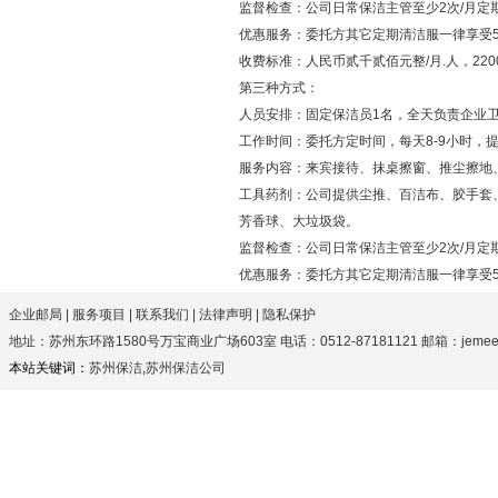
监督检查：公司日常保洁主管至少2次/月
优惠服务：委托方其它定期清洁服一律享受
收费标准：人民币贰千贰佰元整/月.人，220
第三种方式：
人员安排：固定保洁员1名，全天负责企业
工作时间：委托方定时间，每天8-9小时，
服务内容：来宾接待、抹桌擦窗、推尘
工具药剂：公司提供尘推、百洁布、胶手套
芳香球、大垃圾袋。
监督检查：公司日常保洁主管至少2次/月
优惠服务：委托方其它定期清洁服一律享受
企业邮局
|
服务项目
|
联系我们
|
法律声明
|
隐私保护
地址：苏州东环路1580号万宝商业广场603室 电话：0512-87181121 邮箱：jemeezhan
本站关键词：
苏州保洁
,
苏州保洁公司